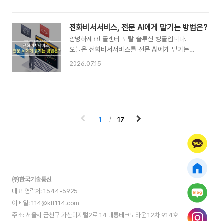
외근 중에 고객 문의가 들어와도 제대로 응대하기
구체적으로 알아보는 시간을 가져보려고 합니다.
어렵고, 재택 상담원의 업무 현황은 파악할 방법이
재택근무 CS운영을 고민하는 기업이 공통적으로
없습니다. 모바일CRM연동은 이 구조적인 제약을
부딪히는 벽이 있습니다. 상담원이 사무실을
전화비서서비스, 전문 AI에게 맡기는 방법은?
스마트폰 하나로 해결합니다.
벗어나면 콜센터 시스템을 사용할 수 없고,
안녕하세요! 콜센터 토탈 솔루션 킹콜입니다.
모바일CRM연동이란 기존 PC 기반
그렇다고 개인 휴대폰으로 고객 응대를 하자니
오늘은 전화비서서비스를 전문 AI에게 맡기는
CRM솔루션을 스마트폰과 연동해 언제
통화 이력이 남지 않아 관리가 불가능합니다.
방법에 대해 구체적으로 알아보는 시간을
어디서든..
2026.07.15
관리자는 재택 상담원이 실제로 얼마나 일하고
가져보려고 합니다.소규모 사업자나 1인 기업을
있는지 파악할 방법이 없고, 품질 관리도
운영하다 보면 전화 응대가 생각보다 큰
어렵습니다. 결국 재택 CS운영을 포기하고
부담이라는 것을 실감하게 됩니다. 고객 응대를
출근을 고집하거나, 관리가 안 되는 상태로
해야 하는데 미팅 중이거나, 업무에 집중해야 하는
운영하는 두 가지 선택지 사이에서 고민하게
시간에 전화가 울리거나, 야간과 주말에도 문의가
됩니다. 모바일콜센터솔루션은 이 문제를
1
17
들어오는 상황이 반복됩니다. 그렇다고 전화
구조적으로 해결합니다. 결론부터 말씀드리면,
응대를 위해 별도 직원을 채용하자니 인건비
모바일콜센터솔루션을 ..
부담이 크고, 전화를 무시하자니 고객을 놓치는 것
같아 불안합니다. AI 기반 전화비서서비스는 이
딜레마를 가장 현실적으로 해결하는
방법입니다.AI 전화비서서비스란 인공지능이 사람
㈜한국기술통신
대신 전화를 받고, 고객의 문의를 파악해 적절한
대표 연락처: 1544-5925
안내를 제공하거나 메모를 남겨주는 서비..
이메일: 114@ktt114.com
주소: 서울시 금천구 가산디지털2로 14 대륭테크노타운 12차 914호