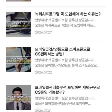
콜센터에서 매일 수백, 수천 건의 통화가
데이터가 쌓이지 않으며, 결국 도입 전과 다를 바
이루어지지만 그 안에 담긴 데이터를 제대로
없는 상황이 반복됩니다. CS솔루션구축에서 가장
활용하는 기업은 많지 않습니다. 녹취 파일은
녹취AI프로그램 꼭 도입해야 하는 이유는?
중요한 것은 기능의 많고 적음이 아니라, 우리
쌓여가는데 분석할 방법이 없어 그냥 저장 공간만
기업 운영 환경에 얼마나 정확하게 맞게
안녕하세요! 콜센터 토탈 솔루션 킹콜입니다.
차지하거나, 필요한 통화를 찾으려면 일일이
설정되느냐입니다. 맞춤형 CS솔루션구축의
오늘은 녹취AI프로그램을 꼭 도입해야 하는
재생해야 하는 비효율이 반복됩니다.
출발점은 현재 운영 환경을 ..
이유에 대해 구체적으로 알아보는 시간을
녹취AI솔루션은 이 상황을 완전히 바꾸는
2026.07.27
가져보려고 합니다.콜센터에 녹취시스템을 갖추고
기술입니다. 단순 녹음을 넘어 AI가 통화 내용을
있는 기업은 많습니다. 그런데 단순히 통화를
분석하고, 인사이트를 추출하며, 콜센터 운영
녹음해서 저장하는 것과, AI가 녹취 내용을
전체를 스마트하게 만드는 통합 솔루션입니다.
모바일CRM연동으로 스마트폰으로
분석하고 실질적인 인사이트로 전환하는 것은
녹취AI솔루션의 가장 기본적인 기능은
CS관리하는 방법!
완전히 다른 차원의 이야기입니다. 수천, 수만
STT(Speech to Text), 즉 음성을 텍스트로
안녕하세요! 콜센터 토탈 솔루션 킹콜입니다.
건의 녹취 파일이 쌓여 있어도 필요한 내용을 찾아
자동 변환하는 기술입니다. 모든 통화가
오늘은 모바일CRM연동을 통해 스마트폰으로
분석하는 데 엄청난 시간이 소모된다면 데이터는
자동으로..
CS관리하는 방법에 대해 구체적으로 알아보는
있지만 활용하지 못하는 상황이 반복됩니다.
2026.07.22
시간을 가져보려고 합니다.스마트폰 하나로 업무
녹취AI프로그램은 쌓여있는 녹취 데이터를 즉각
대부분을 처리하는 시대가 됐지만, CS관리만큼은
활용 가능한 경영 자산으로 전환하는 핵심
여전히 사무실 PC 앞에 앉아야 한다는 인식이
모바일콜센터솔루션 도입하면 재택근무로
도구입니다. 녹취AI프로그램을 꼭 도입해야 하는
많습니다. 고객 정보를 확인하려면 CRM에
CS운영 가능할까?
첫 번째 이유는 법적 분쟁 대응력이 완전히
접속해야 하고, 상담 내용을 기록하려면 사무실
안녕하세요! 콜센터 토탈 솔루션 킹콜입니다.
달라지기 때문입니다. 기존 녹..
시스템을 열어야 하며, 관리자가 운영 현황을
오늘은 모바일콜센터솔루션을 도입하면
파악하려면 모니터 앞에 있어야 하는 구조입니다.
재택근무로 CS운영이 가능한지에 대해
2026.07.21