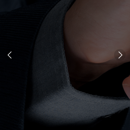
왼쪽
오른