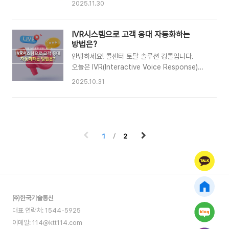
2025.11.30
효율이 크게 향상됩니다. 디지털ARS로 반복
구체적으로 알아보는 시간을 가져보겠습니다.고객
문의를 자동 처리하려면 먼저 가장 자주 들어오는
상담을 운영하다 보면 “배송 언제 오나요?”,
문의 유형을 정확히 파악하는 것이 중요합니다.
“영업시간이 어떻게 되나요?”,“예약 변경
IVR시스템으로 고객 응대 자동화하는
예를 들어 쇼핑몰은 배송 조회, 반품 안내, 주문
가능할까요?”, “교환·반품 어떻게 하나요?”와
방법은?
변경, 영업시간 문의가 대표적이며, 병원은
같이 매일 반복되는 문의가 전체 상담의 절반
안녕하세요! 콜센터 토탈 솔루션 킹콜입니다.
진료시간·예약 ..
이상을 차지하는 경우가 많습니다. 이런 문의를
오늘은 IVR(Interactive Voice Response)
상담원이 일일이 대응하면 업무 효율은 떨어지고
시스템을 활용해 고객 응대를 자동화하는 방법에
2025.10.31
고객은 오래 기다려야 하며 핵심 상담에 집중할
대해 구체적으로 알아보도록 하겠습니다. IVR
시간도 줄어들게 됩니다.이 문제를 가장 빠르게
시스템은 흔히 ‘자동음성응답 시스템’이라고
해결하는 것이 바로 자동음성안내 시스템
불리며,고객이 전화를 걸었을 때 사람이 직접
(IVR·ARS)입니다.자동음성안내는 고객이 전화를
응대하지 않아도 음성 안내와 버튼 입력을 통해
걸었을 때 음성 메뉴를 통해 원하는 정보나
원하는 서비스를 제공하는 자동화된 응대
1
2
서비스로 스스로 이동할 수 있도록..
솔루션입니다. 예를 들어 “1번은 예약 문의, 2번은
배송 조회, 3번은 상담원 연결”과 같이 구성된
메뉴를 통해, 고객은 대기 없이 스스로 필요한
정보를 빠르게 찾아갈 수 있습니다. 이처럼 IVR은
단순한 자동응답 기능을 넘어, 고객 응대 효율을
높이고 만족도를 향상시키는 핵심 시스템으로
㈜한국기술통신
자리잡고 있습니다. IVR시스템은 고객..
대표 연락처: 1544-5925
이메일: 114@ktt114.com