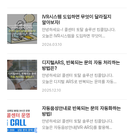
봐야 하는지 구체적으로 알아보는 시간을
구조를 이해하고 우리 기업에 맞게 설계하는
가져보려고 합니다. 모바일 IVR은 고객이 전화를
접근이 필요합니다. 가장 먼저 짚어야 할 부분은
걸었을 때 스마트폰 화면이나 음성 안내를 통해
IVR시스템 도입하면 무엇이 달라질지
클라우드 기반 IVR시스템입니다. 전통적인 방식은
원하는 메뉴를 선택하고, 필요한 정보나 상담으로
알아보자!
별도의 교환기와 서버 장비를 구매하고 설치해야
빠르게 이동할 수 있도록 돕는 시스템입니다. 기존
안녕하세요~! 콜센터 토탈 솔루션 킹콜입니다.
했기 때문..
ARS가 음성 중심이었다면, 모바일IVR은 여기에
오늘은 IVR시스템을 도입하면 무엇이
시각적인 편의성과 직관적인 흐름까지 더해진
달라지는지에 대해 콜센터 운영 관점에서
2026.03.10
구조라고 볼 수 있습니다. 그래서 단순히 도입하는
살펴보는 시간을 가져보려고 합니다.
것보다 어떻게 관리하느냐에 따라 효율 차이가
IVR(Interactive Voice Response)은 고객이
크게 납니다. 모바일IVR 관리의 첫 번째 핵심은
전화를 걸었을 때 음성 안내 또는 버튼 입력을
디지털ARS, 반복되는 문의 자동 처리하는
메뉴 구조를 단순하게 유지하는 것입니다. 고객이
통해 원하는 서비스를 선택하도록 하는 자동 응답
방법은?
원하는 정보를 찾기까지 단계가 너무 많아지면..
시스템입니다. 고객이 상담원과 바로 연결되는
안녕하세요! 콜센터 토탈 솔루션 킹콜입니다.
것이 아니라, 먼저 원하는 업무를 선택하고 해당
오늘은 디지털 ARS로 반복되는 문의를 자동
부서나 안내로 연결되는 구조입니다. 많은 기업이
처리하는 방법에대해 구체적으로 알아보는 시간을
2025.12.10
콜센터 운영 효율을 높이기 위해 IVR시스템을
가져보려고 합니다.디지털ARS는 기존의 음성
활용하고 있습니다. 아래에서 조금 더 살펴볼게요!
중심 ARS에서 한 단계 발전한 시스템으로,고객이
첫째, IVR시스템을 도입하면 상담 대기 시간을
전화를 걸면 스마트폰 화면에 시각적인 메뉴가
자동음성안내로 반복되는 문의 자동화하는
줄일 수 있습니다. 고객이 전화를 걸면 먼저 IVR
표시되어원하는 정보를 직접 터치해 확인할 수
방법!
안내를 통해 원하는 상담 유형을 선택하게 됩..
있도록 만든 비대면 자동 응대 솔루션입니다.전화
안녕하세요! 콜센터 토탈 솔루션 킹콜입니다.
상담이 폭주하는 기업이나 반복 문의가 많은
오늘은 자동음성안내(IVR·ARS)를 활용해
업종에서는디지털ARS 하나만 잘 구축해도 상담
반복되는 고객 문의를 자동화하는 방법에 대해