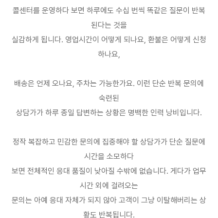
콜센터를 운영하다 보면 하루에도 수십 번씩 똑같은 질문이 반복
된다는 것을
실감하게 됩니다
.
영업시간이 어떻게 되나요
,
환불은 어떻게 신청
하나요
,
배송은 언제 오나요
,
주차는 가능한가요
.
이런 단순 반복 문의에
숙련된
상담가가 하루 종일 답변하는 상황은 명백한 인력 낭비입니다
.
정작 복잡하고 민감한 문의에 집중해야 할 상담가가 단순 질문에
시간을 소모하다
보면 전체적인 응대 품질이 낮아질 수밖에 없습니다
.
게다가 업무
시간 외에 걸려오는
문의는 아예 응대 자체가 되지 않아 고객이 그냥 이탈해버리는 상
황도 반복됩니다
.