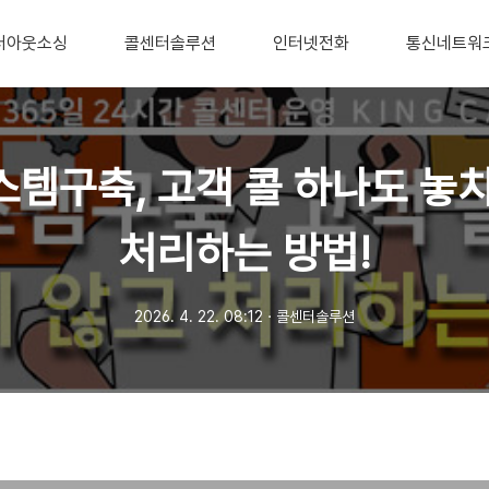
터아웃소싱
콜센터솔루션
인터넷전화
통신네트워
템구축, 고객 콜 하나도 놓
처리하는 방법!
2026. 4. 22. 08:12
ㆍ
콜센터솔루션