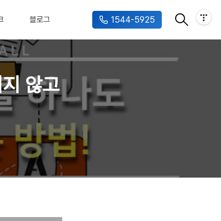
1544-5925
크
블로그
치지 않고