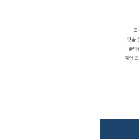
콜
맞춤
콜백
예약 콜