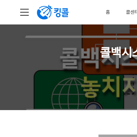
홈
콜센
메뉴
콜백시스